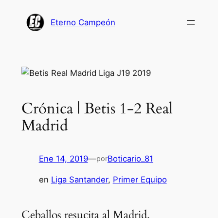
Saltar
al
Eterno Campeón
contenido
Crónica | Betis 1-2 Real
Madrid
Ene 14, 2019
—
Boticario_81
por
en
Liga Santander
, 
Primer Equipo
Ceballos resucita al Madrid.