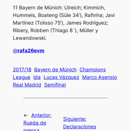
11 Bayern de Múnich: Ulreich; Kimmich,
Hummels, Boateng (Süle 34’), Rafinha; Javi
Martínez (Tolisso 75’), James Rodríguez;
Ribery, Robben (Thiago 8´), Müller y
Lewandowski.
@
rafa26evm
2017/18
Bayern de Múnich
Champions
League
Ida
Lucas Vázquez
Marco Asensio
Real Madrid
Semifinal
←
Anterior:
Siguiente:
Rueda de
Declaraciones
prensa