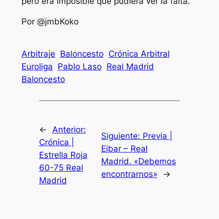
pero era imposible que pudiera ver la falta.
Por @jmbKoko
Arbitraje
Baloncesto
Crónica Arbitral
Euroliga
Pablo Laso
Real Madrid
Baloncesto
←
Anterior:
Siguiente:
Previa |
Crónica |
Eibar – Real
Estrella Roja
Madrid. «Debemos
60-75 Real
encontrarnos»
→
Madrid