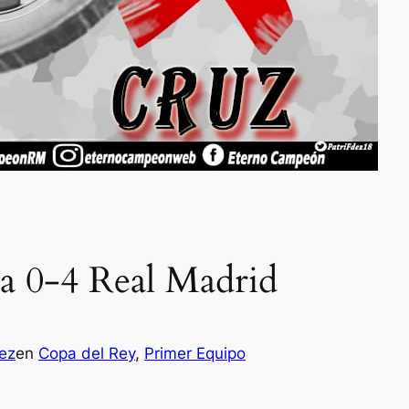
la 0-4 Real Madrid
ez
en
Copa del Rey
, 
Primer Equipo