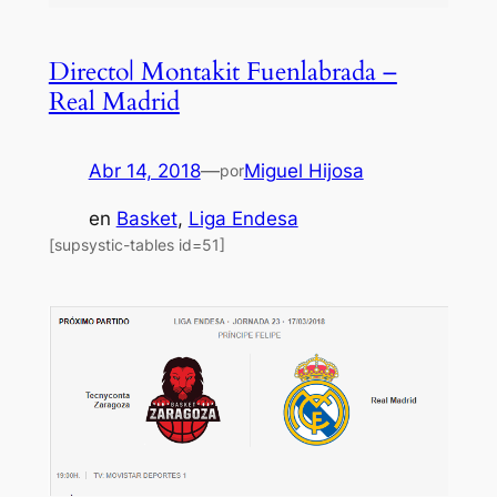
Directo| Montakit Fuenlabrada –
Real Madrid
Abr 14, 2018
—
Miguel Hijosa
por
en
Basket
, 
Liga Endesa
[supsystic-tables id=51]