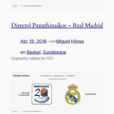
Directo| Panathinaikos – Real Madrid
Abr 19, 2018
—
Miguel Hijosa
por
en
Basket
, 
Euroleague
[supsystic-tables id=’52’]