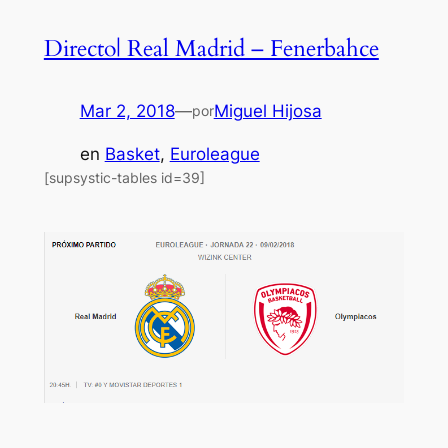
Directo| Real Madrid – Fenerbahce
Mar 2, 2018
—
Miguel Hijosa
por
en
Basket
, 
Euroleague
[supsystic-tables id=39]