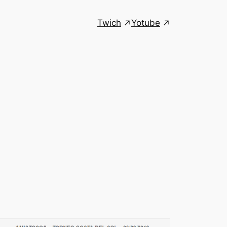
Twich
Yotube