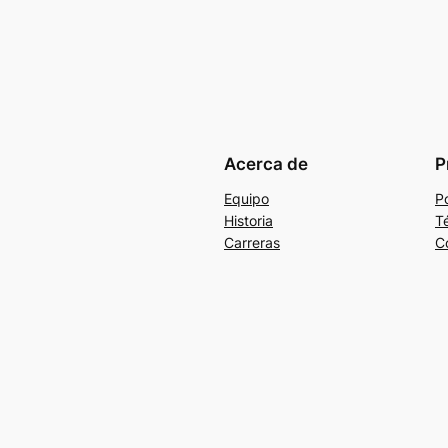
Acerca de
P
Equipo
Po
Historia
T
Carreras
C