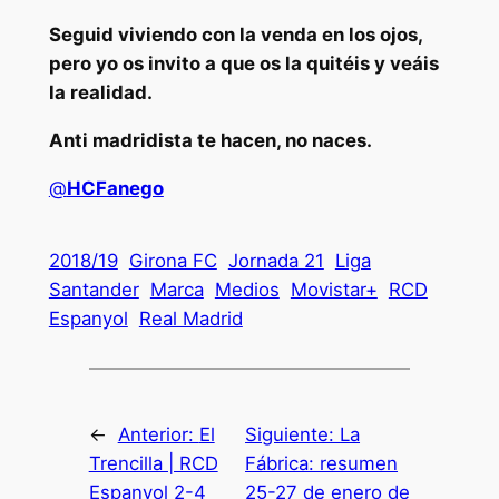
Seguid viviendo con la venda en los ojos,
pero yo os invito a que os la quitéis y veáis
la realidad.
Anti madridista te hacen, no naces.
@
HCFanego
2018/19
Girona FC
Jornada 21
Liga
Santander
Marca
Medios
Movistar+
RCD
Espanyol
Real Madrid
←
Anterior:
El
Siguiente:
La
Trencilla | RCD
Fábrica: resumen
Espanyol 2-4
25-27 de enero de