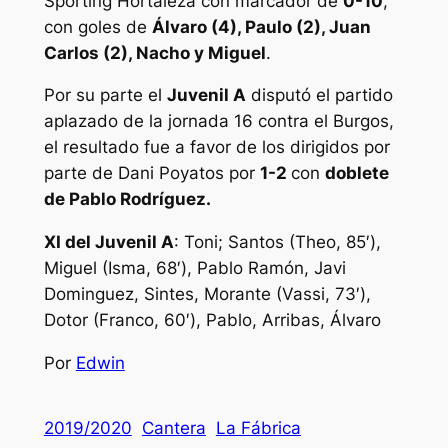
Sporting Hortaleza con marcador de
0-10
,
con goles de
Álvaro (4), Paulo (2), Juan
Carlos (2), Nacho y Miguel
.
Por su parte el
Juvenil A
disputó el partido
aplazado de la jornada 16 contra el Burgos,
el resultado fue a favor de los dirigidos por
parte de Dani Poyatos por
1-2
con
doblete
de Pablo Rodríguez.
XI del Juvenil A
: Toni; Santos (Theo, 85′),
Miguel (Isma, 68′), Pablo Ramón, Javi
Dominguez, Sintes, Morante (Vassi, 73′),
Dotor (Franco, 60′), Pablo, Arribas, Álvaro
Por
Edwin
2019/2020
Cantera
La Fábrica