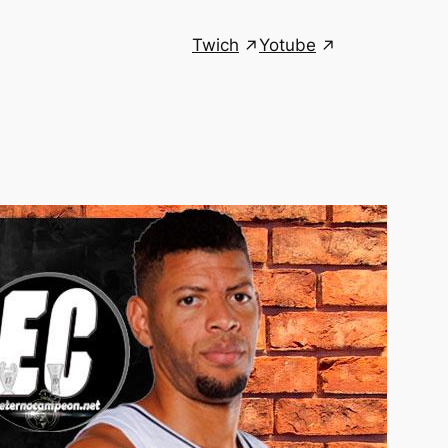
Twich
Yotube