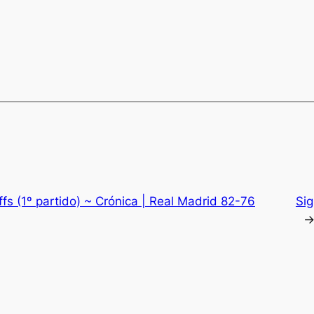
fs (1º partido) ~ Crónica | Real Madrid 82-76
Sig