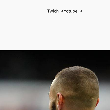
Twich
Yotube