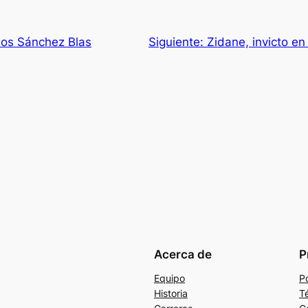
rlos Sánchez Blas
Siguiente:
Zidane, invicto en
Acerca de
P
Equipo
Po
Historia
T