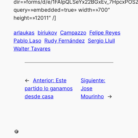
dir=»forms/d/e/1FAIpQLSeYx22BGxEv_7HpcxPO
query=»embedded=true» width=»700″
height=»12011″ /]
arlaukas
biriukov
Campazzo
Felipe Reyes
Pablo Laso
Rudy Fernández
Sergio Llull
Walter Tavares
←
Anterior:
Este
Siguiente:
partido lo ganamos
Jose
desde casa
Mourinho
→