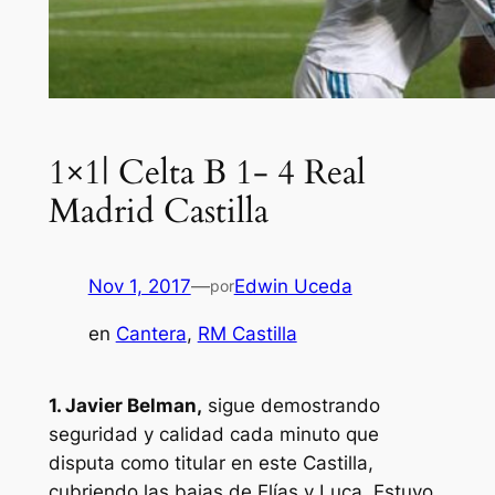
1×1| Celta B 1- 4 Real
Madrid Castilla
Nov 1, 2017
—
Edwin Uceda
por
en
Cantera
, 
RM Castilla
1. Javier Belman,
sigue demostrando
seguridad y calidad cada minuto que
disputa como titular en este Castilla,
cubriendo las bajas de Elías y Luca. Estuvo