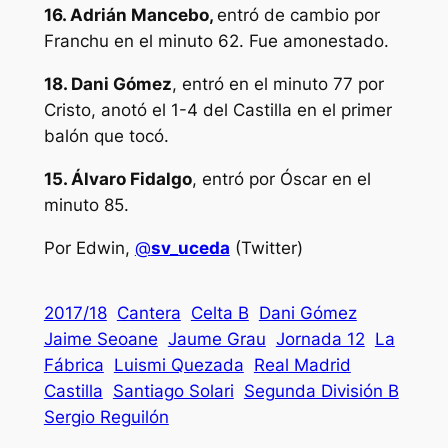
16. Adrián Mancebo,
entró de cambio por
Franchu en el minuto 62. Fue amonestado.
18. Dani Gómez
, entró en el minuto 77 por
Cristo, anotó el 1-4 del Castilla en el primer
balón que tocó.
15. Álvaro Fidalgo
, entró por Óscar en el
minuto 85.
Por Edwin,
@
sv_uceda
(Twitter)
2017/18
Cantera
Celta B
Dani Gómez
Jaime Seoane
Jaume Grau
Jornada 12
La
Fábrica
Luismi Quezada
Real Madrid
Castilla
Santiago Solari
Segunda División B
Sergio Reguilón