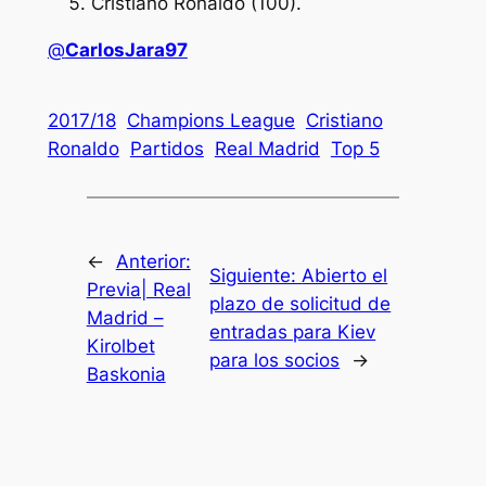
Cristiano Ronaldo (100).
@
CarlosJara97
2017/18
Champions League
Cristiano
Ronaldo
Partidos
Real Madrid
Top 5
←
Anterior:
Siguiente:
Abierto el
Previa| Real
plazo de solicitud de
Madrid –
entradas para Kiev
Kirolbet
para los socios
→
Baskonia