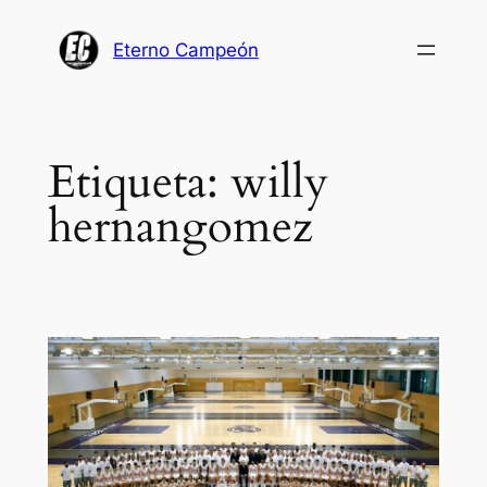
Saltar
al
Eterno Campeón
contenido
Etiqueta:
willy
hernangomez