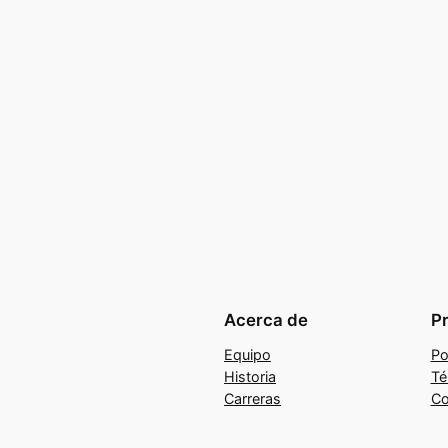
Acerca de
P
Equipo
Po
Historia
Té
Carreras
Co